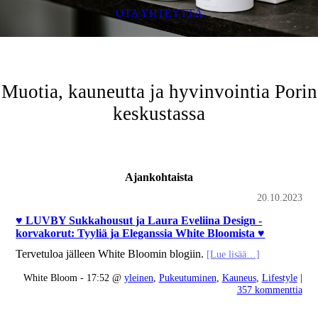
OTA YHTEYTTÄ
Muotia, kauneutta ja hyvinvointia Porin
keskustassa
Ajankohtaista
20.10.2023
♥︎ LUVBY Sukkahousut ja Laura Eveliina Design -
korvakorut: Tyyliä ja Eleganssia White Bloomista ♥︎
Tervetuloa jälleen White Bloomin blogiin.
[Lue lisää…]
White Bloom - 17:52 @
yleinen
,
Pukeutuminen
,
Kauneus
,
Lifestyle
|
357 kommenttia