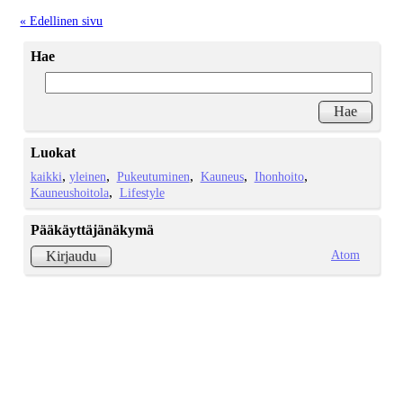
« Edellinen sivu
Hae
Luokat
kaikki
yleinen
Pukeutuminen
Kauneus
Ihonhoito
Kauneushoitola
Lifestyle
Pääkäyttäjänäkymä
Atom
Kirjaudu