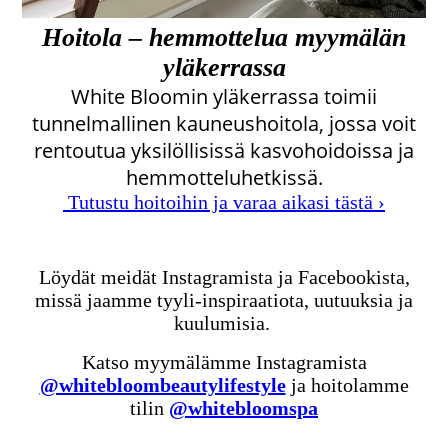
Hoitola – hemmottelua myymälän
yläkerrassa
White Bloomin yläkerrassa toimii
tunnelmallinen kauneushoitola, jossa voit
rentoutua yksilöllisissä kasvohoidoissa ja
hemmotteluhetkissä.
Tutustu hoitoihin ja varaa aikasi tästä ›
Löydät meidät Instagramista ja Facebookista,
missä jaamme tyyli-inspiraatiota, uutuuksia ja
kuulumisia.
Katso myymälämme Instagramista
@whitebloombeautylifestyle
ja hoitolamme
tilin
@whitebloomspa