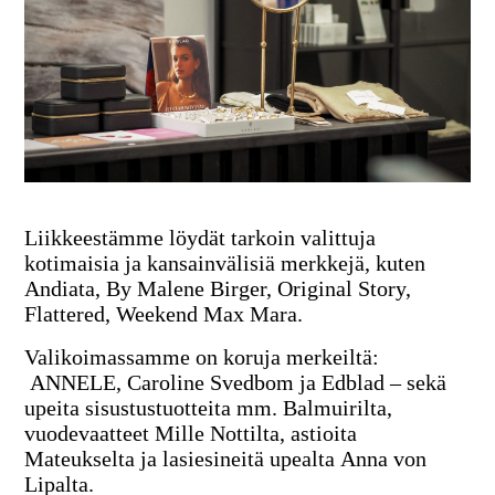
Liikkeestämme löydät tarkoin valittuja
kotimaisia ja kansainvälisiä merkkejä, kuten
Andiata
,
By Malene Birger
,
Original Story
,
Flattered
,
Weekend Max Mara
.
Valikoimassamme on koruja merkeiltä:
ANNELE
,
Caroline Svedbom
ja
Edblad
– sekä
upeita sisustustuotteita mm. Balmuirilta
,
vuodevaatteet
Mille Nottilta, astioita
Mateukselta
ja lasiesineitä upealta
Anna von
Lipalta.