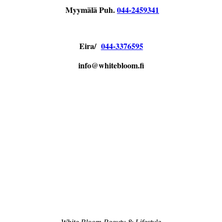
Myymälä Puh.
044-2459341
Eira/
044-3376595
info@whitebloom.fi