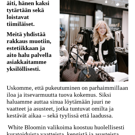
äiti, hänen kaksi
tytärtään sekä
loistavat
tiimiläiset.
Meitä yhdistää
rakkaus muotiin,
estetiikkaan ja
aito halu palvella
asiakkaitamme
yksilöllisesti.
Uskomme, että pukeutuminen on parhaimmillaan
iloa ja itsevarmuutta tuova kokemus. Siksi
haluamme auttaa sinua löytämään juuri ne
vaatteet ja asusteet, jotka tuntuvat omilta ja
kestävät aikaa – sekä tyylissä että laadussa.
White Bloomin valikoima koostuu huolellisesti
kuratoiduista vaatteista, kengistä ja asusteista,