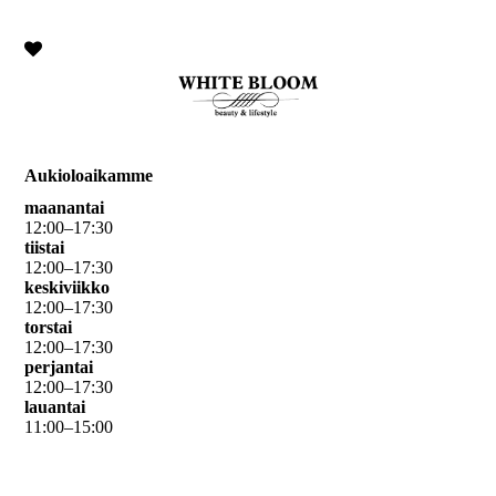
Aukioloaikamme
maanantai
12
:
00
–
17
:
30
tiistai
12
:
00
–
17
:
30
keskiviikko
12
:
00
–
17
:
30
torstai
12
:
00
–
17
:
30
perjantai
12
:
00
–
17
:
30
lauantai
11
:
00
–
15
:
00